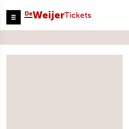
Weijer
De
Tickets