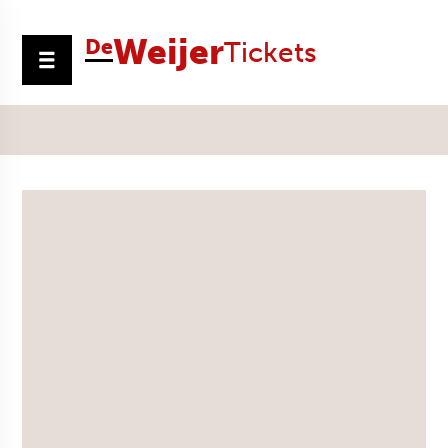
Weijer
De
Tickets