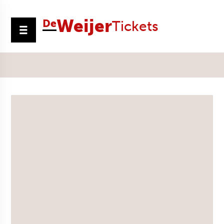
Weijer
De
Tickets