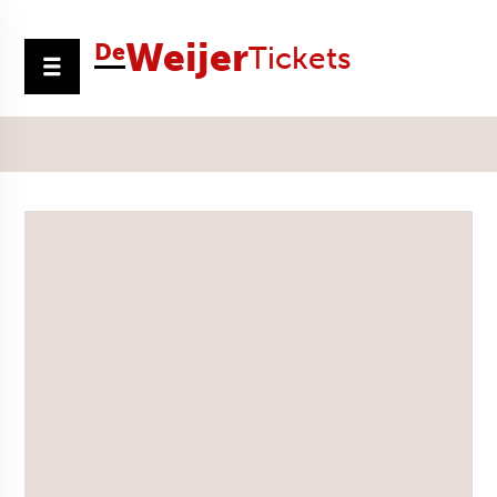
Weijer
De
Tickets