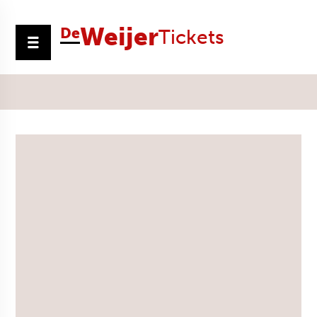
Weijer
De
Tickets