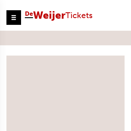
Weijer
De
Tickets