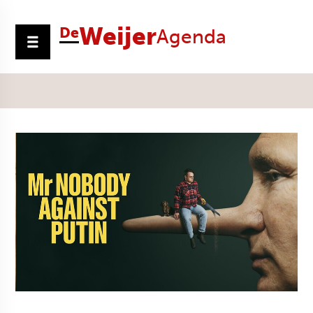
Weijer
De
Agenda