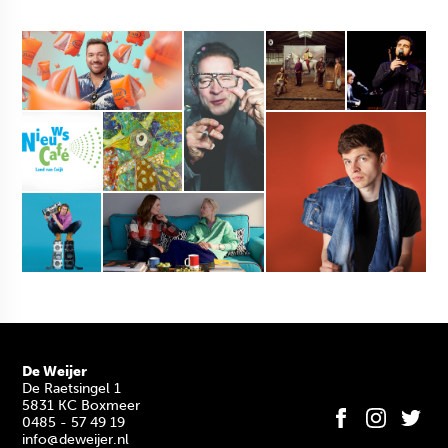
De Weijer
De Raetsingel 1
5831 KC Boxmeer
0485 - 57 49 19
info@deweijer.nl