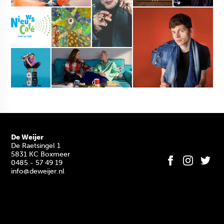
De Weijer
De Raetsingel 1
5831 KC Boxmeer
0485 - 57 49 19
info@deweijer.nl