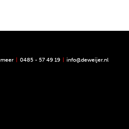
xmeer
0485 - 57 49 19
info@deweijer.nl