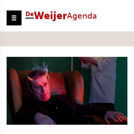
Weijer
De
Agenda