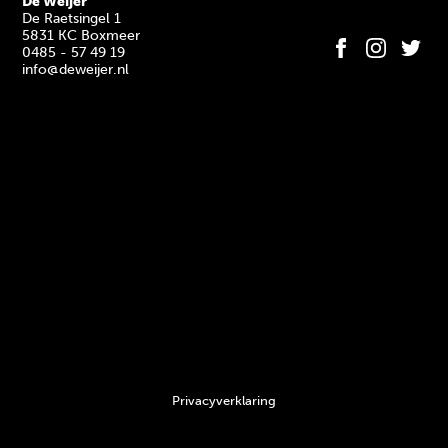
De Weijer
De Raetsingel 1
5831 KC Boxmeer
0485 - 57 49 19
info@deweijer.nl
Privacyverklaring