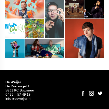
De Weijer
De Raetsingel 1
5831 KC Boxmeer
0485 - 57 49 19
info@deweijer.nl