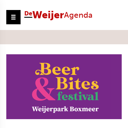
Weijer
De
Agenda