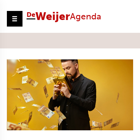
Weijer
De
Agenda