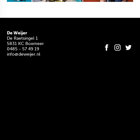
De Weijer
De Raetsingel 1
5831 KC Boxmeer
0485 - 57 49 19
info@deweijer.nl