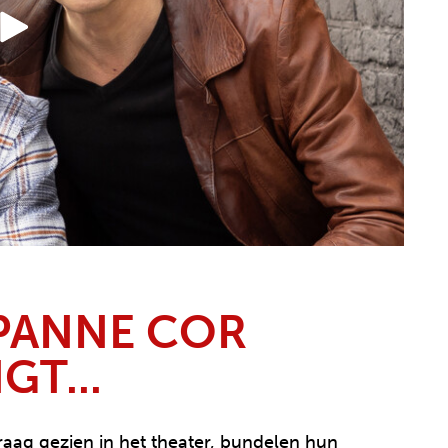
 PANNE
COR
T...
raag gezien in het theater, bundelen hun