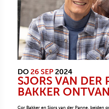
DO
26 SEP
2024
SJORS VAN DER
BAKKER ONTVANG
Cor Bakker en Sjors van der Panne, beiden g