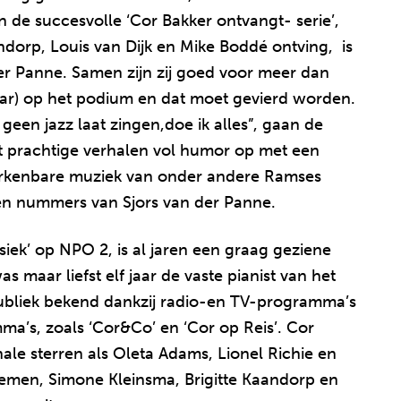
n de succesvolle ‘Cor Bakker ontvangt- serie’,
ndorp, Louis van Dijk en Mike Boddé ontving, is
er Panne. Samen zijn zij goed voor meer dan
g jaar) op het podium en dat moet gevierd worden.
geen jazz laat zingen,doe ik alles”, gaan de
rt prachtige verhalen vol humor op met een
 herkenbare muziek van onder andere Ramses
gen nummers van Sjors van der Panne.
iek’ op NPO 2, is al jaren een graag geziene
s maar liefst elf jaar de vaste pianist van het
publiek bekend dankzij radio-en TV-programma’s
a’s, zoals ‘Cor&Co’ en ‘Cor op Reis’. Cor
le sterren als Oleta Adams, Lionel Richie en
oemen, Simone Kleinsma, Brigitte Kaandorp en