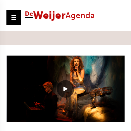
Weijer
De
Agenda