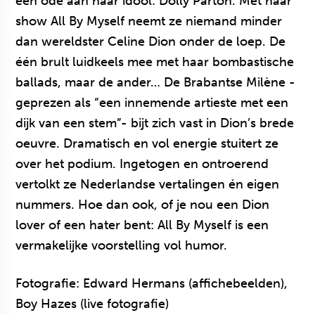
een ode aan haar idool: Dolly Parton. Met haar
show All By Myself neemt ze niemand minder
dan wereldster Celine Dion onder de loep. De
één brult luidkeels mee met haar bombastische
ballads, maar de ander… De Brabantse Milène -
geprezen als “een innemende artieste met een
dijk van een stem”- bijt zich vast in Dion’s brede
oeuvre. Dramatisch en vol energie stuitert ze
over het podium. Ingetogen en ontroerend
vertolkt ze Nederlandse vertalingen én eigen
nummers. Hoe dan ook, of je nou een Dion
lover of een hater bent: All By Myself is een
vermakelijke voorstelling vol humor.
Fotografie: Edward Hermans (affichebeelden),
Boy Hazes (live fotografie)