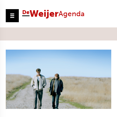
Weijer
De
Agenda