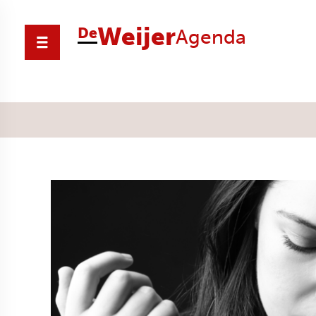
Weijer
De
Agenda