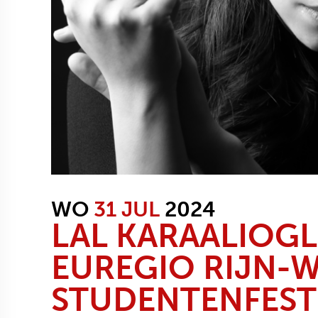
WO
31 JUL
2024
LAL KARAALIOGL
EUREGIO RIJN-
STUDENTENFEST